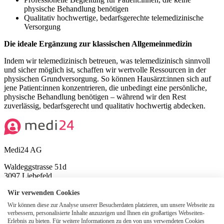
physische Behandlung benötigen
Qualitativ hochwertige, bedarfsgerechte telemedizinische
Versorgung
Die ideale Ergänzung zur klassischen Allgemeinmedizin
Indem wir telemedizinisch betreuen, was telemedizinisch sinnvoll
und sicher möglich ist, schaffen wir wertvolle Ressourcen in der
physischen Grundversorgung. So können Hausärzt:innen sich auf
jene Patient:innen konzentrieren, die unbedingt eine persönliche,
physische Behandlung benötigen – während wir den Rest
zuverlässig, bedarfsgerecht und qualitativ hochwertig abdecken.
Medi24 AG
Waldeggstrasse 51d
3097 Liebefeld
Tel:
+41 31 340 05 00
Wir verwenden Cookies
Wir können diese zur Analyse unserer Besucherdaten platzieren, um unsere Webseite zu
ZSR O388902
verbessern, personalisierte Inhalte anzuzeigen und Ihnen ein großartiges Webseiten-
Erlebnis zu bieten. Für weitere Informationen zu den von uns verwendeten Cookies