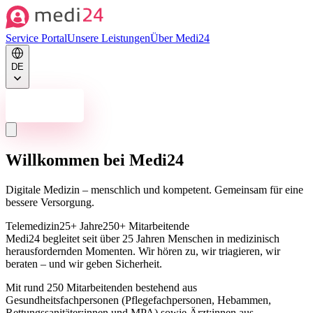
Service Portal
Unsere Leistungen
Über Medi24
DE
Jetzt kontaktieren
Willkommen bei Medi24
Digitale Medizin – menschlich und kompetent. Gemeinsam für eine
bessere Versorgung.
Telemedizin
25+ Jahre
250+ Mitarbeitende
Medi24 begleitet seit über 25 Jahren Menschen in medizinisch
herausfordernden Momenten. Wir hören zu, wir triagieren, wir
beraten – und wir geben Sicherheit.
Mit rund 250 Mitarbeitenden bestehend aus
Gesundheitsfachpersonen (Pflegefachpersonen, Hebammen,
Rettungssanitäter:innen und MPA) sowie Ärzt:innen aus